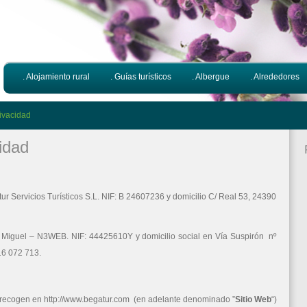
. Alojamiento rural
. Guías turísticos
. Albergue
. Alrededores
ivacidad
idad
r Servicios Turísticos S.L. NIF: B 24607236 y domicilio C/ Real 53, 24390
z Miguel – N3WEB. NIF: 44425610Y y domicilio social en Vía Suspirón nº
16 072 713.
e recogen en http://www.begatur.com (en adelante denominado ”
Sitio Web
“)