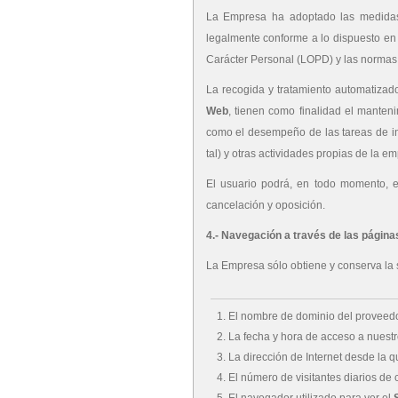
La Empresa ha adoptado las medidas 
legalmente conforme a lo dispuesto en
Carácter Personal (LOPD) y las normas 
La recogida y tratamiento automatizado
Web
, tienen como finalidad el manten
como el desempeño de las tareas de inf
tal) y otras actividades propias de la e
El usuario podrá, en todo momento, ej
cancelación y oposición.
4.- Navegación a través de las págin
La Empresa sólo obtiene y conserva la s
El nombre de dominio del proveedor
La fecha y hora de acceso a nuest
La dirección de Internet desde la qu
El número de visitantes diarios de
El navegador utilizado para ver el