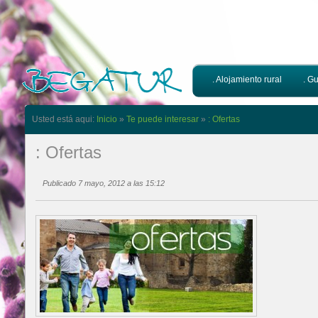
. Alojamiento rural
. Gu
Usted está aqui:
Inicio
»
Te puede interesar
»
: Ofertas
: Ofertas
Publicado 7 mayo, 2012 a las 15:12